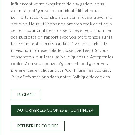
influencent votre expérience de navigation, nous
aident à protéger votre confidentialité et nous
permettent de répondre à vos demandes à travers le
site web. Nous utilisons nos propres cookies et ceux
de tiers pour analyser nos services et vous montrer
des publicités en rapport avec vos préférences sur la
Hotel Saiola
base d'un profil correspondant à vos habitudes de
navigation (par exemple, les pages visitées). Si vous
consentez à leur installation, cliquez sur 'Accepter les
Carrer Josep Morer, 4
cookies' ou vous pouvez également configurer vos
T. 972 74 0142 - 626 12 88 35
préférences en cliquant sur 'Configurer les cookies'.
info@hotelsaiola.com
Plus d'informations dans notre Politique de cookies
CONTACTEZ
CONDITIONS DE RÉSERVATION
RÉGLAGE
AVIS JURIDIQUE
POLITIQUE DE CONFIDENTIALITÉ
AUTORISER LES COOKIES ET CONTINUER
POLITIQUE DE COOKIES
REFUSER LES COOKIES
Developed by
GNA HOTEL SOLUTIONS