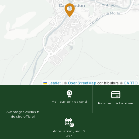
Leaflet
|
©
OpenStreetMap
contributors ©
CARTO
Meilleur prix garanti
Paiement à l'arrivée
Avantages exclusifs
du site officiel
Annulation jusqu'à
24h