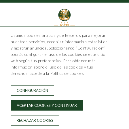
Usamos cookies propias y de terceros para mejorar
Hotel Saiola
nuestros servicios, recopilar información estadística
y mostrar anuncios. Seleccionando “Configuración”
podrás configurar el uso de las cookies de este sitio
Carrer Josep Morer, 4
web según tus preferencias. Para obtener más
T. 972 74 0142 - 626 12 88 35
información sobre el uso de las cookies y tus
info@hotelsaiola.com
derechos, accede a la Política de cookies
CONTACTO
CONDICIONES DE RESERVA
CONFIGURACIÓN
AVISO LEGAL
POLÍTICA DE PRIVACIDAD
ACEPTAR COOKIES Y CONTINUAR
POLÍTICA DE COOKIES
RECHAZAR COOKIES
Desarrollado por
GNA HOTEL SOLUTIONS