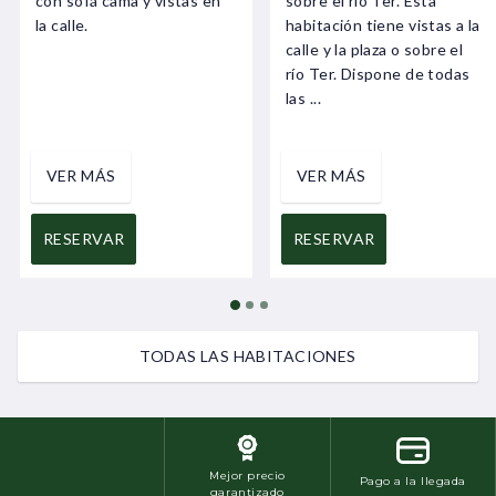
con sofá cama y vistas en
sobre el río Ter. Esta
la calle.
habitación tiene vistas a la
calle y la plaza o sobre el
río Ter. Dispone de todas
las ...
VER MÁS
VER MÁS
RESERVAR
RESERVAR
TODAS LAS HABITACIONES
Mejor precio
Pago a la llegada
garantizado