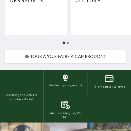
DES SPORTS
CULTURE
RETOUR À 'QUE FAIRE À CAMPRODON?'
Meilleur prix garanti
Paiement à l'arrivée
Avantages exclusifs
du site officiel
Annulation jusqu'à
24h