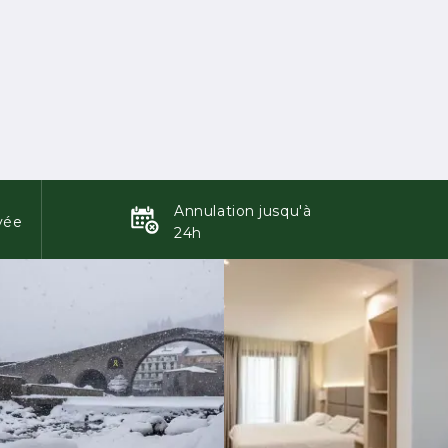
Annulation jusqu'à
vée
24h