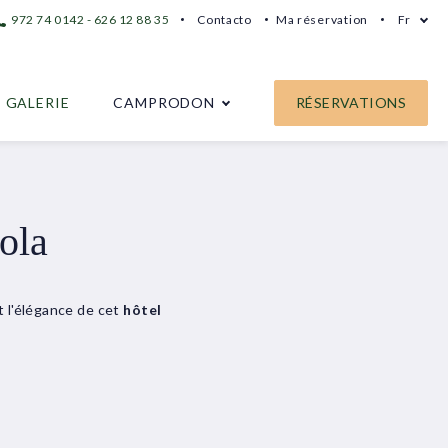
972 74 0142 - 626 12 88 35
Contacto
Ma réservation
Fr
GALERIE
CAMPRODON
RÉSERVATIONS
ola
t l'élégance de cet
hôtel