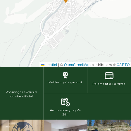
Leaflet
|
©
OpenStreetMap
contributors ©
CARTO
Meilleur prix garanti
Paiement à l'arrivée
Avantages exclusifs
du site officiel
Annulation jusqu'à
24h