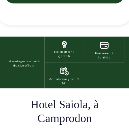
Meilleur prix
Paiement à
garanti
l'arrivée
Avantages exclusifs
du site officiel
Annulation jusqu'à
24h
Hotel Saiola, à
Camprodon