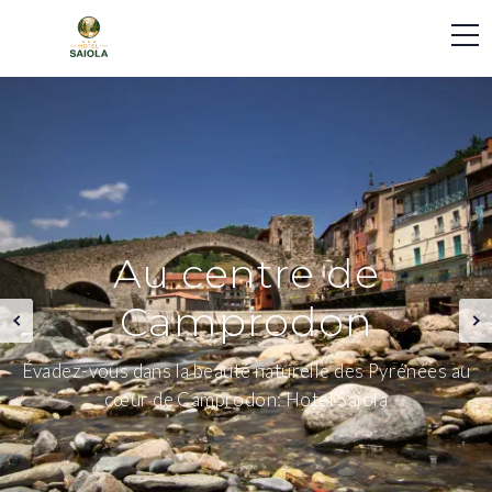
Au centre de
Camprodon
Évadez-vous dans la beauté naturelle des Pyrénées au
cœur de Camprodon: Hotel Saiola