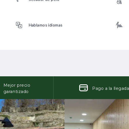
Hablamos idiomas
Mejor precio
Pago a la llegad
garantizado