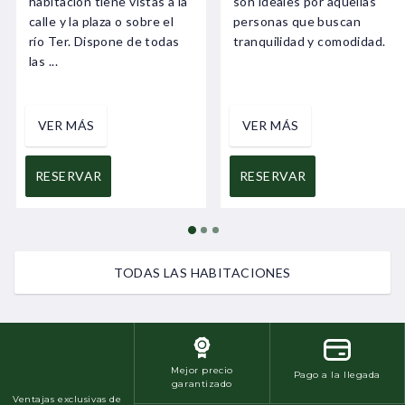
habitación tiene vistas a la
son ideales por aquellas
calle y la plaza o sobre el
personas que buscan
río Ter. Dispone de todas
tranquilidad y comodidad.
las ...
VER MÁS
VER MÁS
RESERVAR
RESERVAR
TODAS LAS HABITACIONES
Mejor precio
Pago a la llegada
garantizado
Ventajas exclusivas de