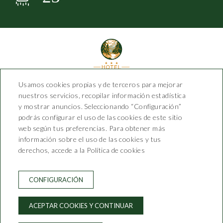
Usamos cookies propias y de terceros para mejorar
Hotel Saiola
nuestros servicios, recopilar información estadística
y mostrar anuncios. Seleccionando “Configuración”
podrás configurar el uso de las cookies de este sitio
Carrer Josep Morer, 4
web según tus preferencias. Para obtener más
T. 972 74 0142 - 626 12 88 35
información sobre el uso de las cookies y tus
info@hotelsaiola.com
derechos, accede a la Política de cookies
CONTACTO
CONDICIONES DE RESERVA
CONFIGURACIÓN
AVISO LEGAL
POLÍTICA DE PRIVACIDAD
ACEPTAR COOKIES Y CONTINUAR
POLÍTICA DE COOKIES