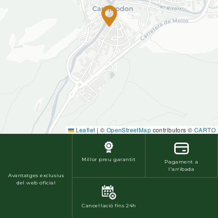
Leaflet
|
©
OpenStreetMap
contributors ©
CARTO
Millor preu garantit
Pagament a
l'arribada
Avantatges exclusius
del web oficial
Cancel·lació fins 24h