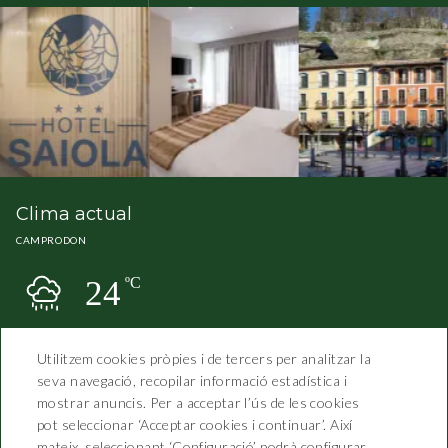
Clima actual
CAMPRODON
24
ºC
Utilitzem cookies pròpies i de tercers per analitzar la
seva navegació, recopilar informació estadística i
mostrar anuncis. Per a acceptar l’ús de les cookies
pot seleccionar ‘Acceptar cookies i continuar’. Així
mateix, seleccionant ‘Configuració’ podrà configurar