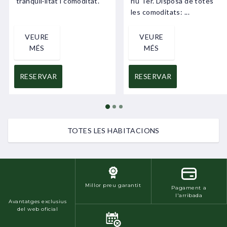
tranquil·litat i comoditat.
riu Ter. Disposa de totes
les comoditats: ...
VEURE
VEURE
MÉS
MÉS
RESERVAR
RESERVAR
TOTES LES HABITACIONS
Millor preu garantit
Pagament a
l'arribada
Avantatges exclusius
del web oficial