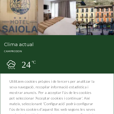
Clima actual
CAMPRODON
24
ºC
Utilitzem cookies pròpies i de tercers per analitzar la
seva navegació, recopilar informació estadística i
mostrar anuncis. Per a acceptar l’ús de les cookies
pot seleccionar ‘Acceptar cookies i continuar’. Així
mateix, seleccionant ‘Configuració’ podrà configurar
l’ús de les cookies d’aquest lloc web segons les seves