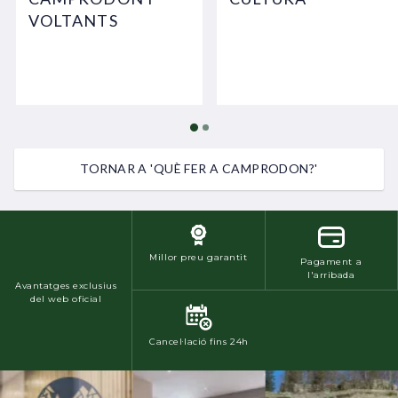
VOLTANTS
TORNAR A 'QUÈ FER A CAMPRODON?'
Millor preu garantit
Pagament a
l'arribada
Avantatges exclusius
del web oficial
Cancel·lació fins 24h