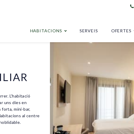
HABITACIONS
SERVEIS
OFERTES
ILIAR
rrer. L'habitació
ar uns dies en
 forta, mini-bar,
 Habitacions al centre
noblidable.