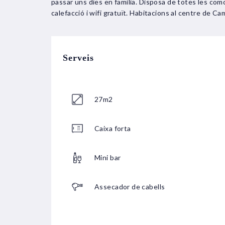
passar uns dies en família. Disposa de totes les comod
calefacció i wifi gratuït. Habitacions al centre de C
Serveis
27m2
Caixa forta
Mini bar
Assecador de cabells