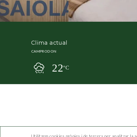
Clima actual
CAMPRODON
22
ºC
Utilitzem cookies pròpies i de tercers per analitzar la 