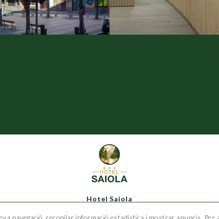
Hotel Saiola
seva navegació, recopilar informació estadística i mostrar anuncis. Per 