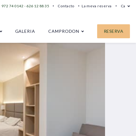
972 74 0142 - 626 12 88 35
Contacto
La meva reserva
Ca
GALERIA
CAMPRODON
RESERVA