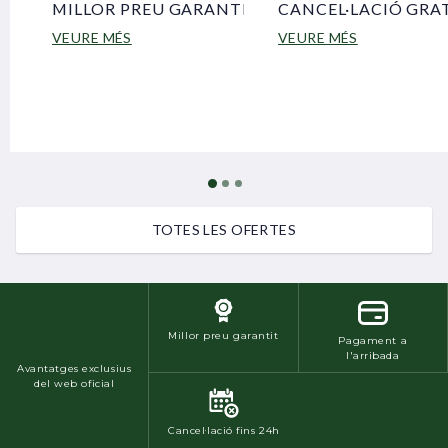
MILLOR PREU GARANTIT
CANCEL·LACIÓ GRA
VEURE MÉS
VEURE MÉS
TOTES LES OFERTES
Millor preu garantit
Pagament a
l'arribada
Avantatges exclusius
del web oficial
Cancel·lació fins 24h