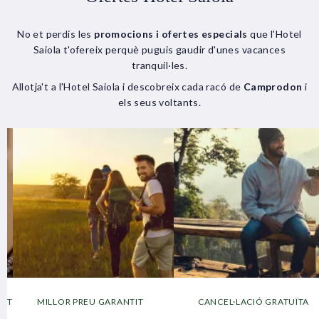
No et perdis les
promocions i ofertes especials
que l'Hotel
Saiola t'ofereix perquè puguis gaudir d'unes vacances
tranquil·les.
Allotja't a l'Hotel Saiola i descobreix cada racó de
Camprodon
i
els seus voltants.
HOTEL SAIOLA, AL COR DE
MILLOR PREU GARANTIT
CANCEL·LACIÓ GRATUÏTA