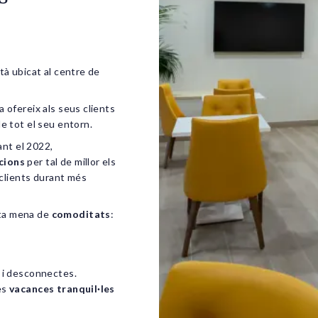
tà ubicat al centre de
la ofereix als seus clients
de tot el seu entorn.
rant el 2022,
cions
per tal de millor els
s clients durant més
ta mena de
comoditats
:
s i desconnectes.
es
vacances tranquil·les