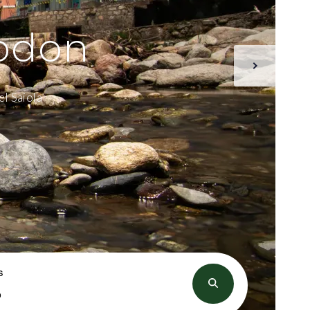
rodon
el Saiola
s
o