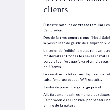
clients
El nostre hotel és de
tracte familiar
i es
Camprodon.
Des de fa
tres generacions
, l'Hotel Saio
la possibilitat de gaudir de Camprodon i 
L'interior de l'edifici ha estat renovat du
modernitzant totes les seves instal·la
serveis i confort que ja va oferir als seu
de 50 anys.
Les nostres
habitacions
disposen de to
caixa forta, assecador, WiFi gratuït...
També disposem de
garatge privat
.
Allotja't amb nosaltres mentre et relaxe
Camprodon és el lloc ideal per passar un
enmig de la natura
.