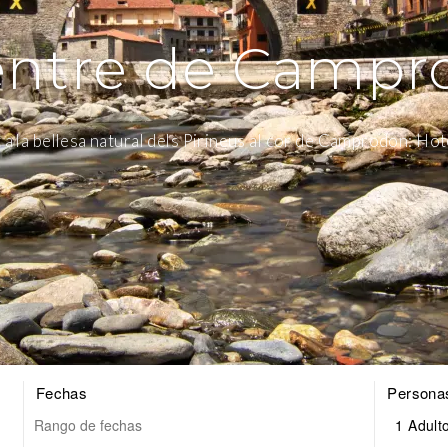
entre de Camp
 a la bellesa natural dels Pirineus al cor de Camprodon: Hot
Fechas
Persona
1 Adult