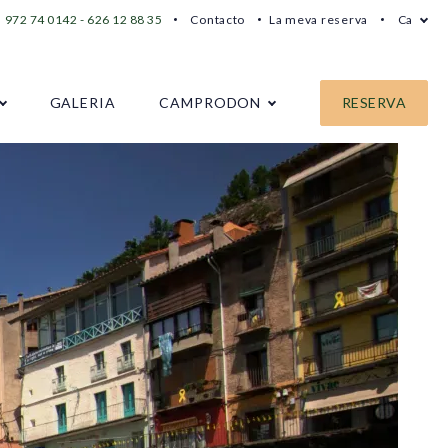
972 74 0142 - 626 12 88 35
Contacto
La meva reserva
Ca
GALERIA
CAMPRODON
RESERVA