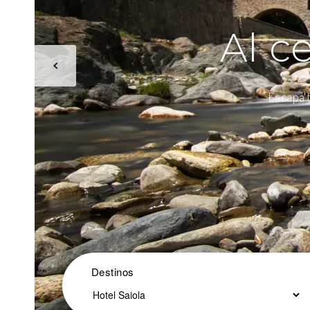
Al c
Escapa't
Destinos