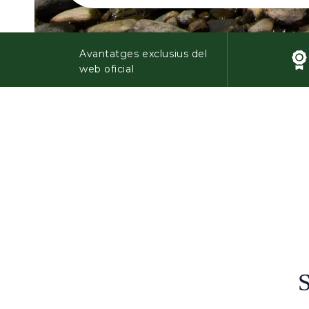
Avantatges exclusius del
web oficial
S