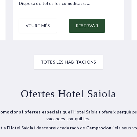
Disposa de totes les comoditats: ...
VEURE MÉS
RESERVAR
TOTES LES HABITACIONS
Ofertes Hotel Saiola
romocions i ofertes especials
que l'Hotel Saiola t'ofereix perquè p
vacances tranquil·les.
a't a l'Hotel Saiola i descobreix cada racó de
Camprodon
i els seus v