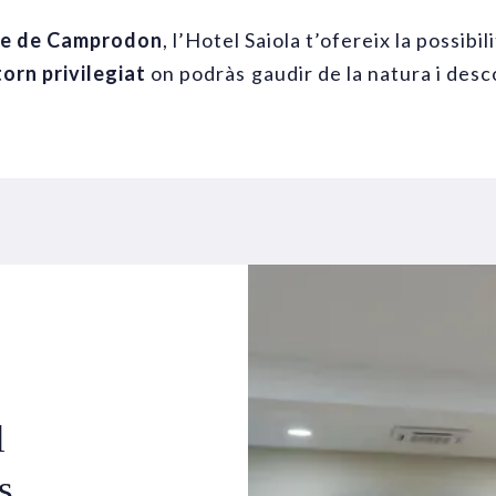
re de Camprodon
, l’Hotel Saiola t’ofereix la possibil
orn privilegiat
on podràs gaudir de la natura i des
l
s