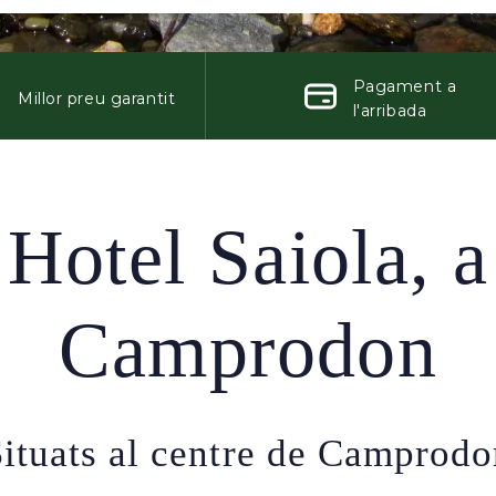
Pagament a
Millor preu garantit
l'arribada
Hotel Saiola, a
Camprodon
ituats al centre de Camprod