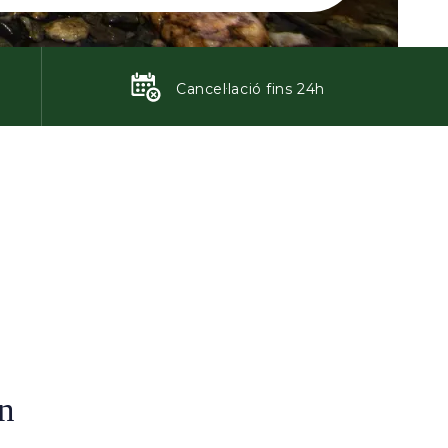
Cancel·lació fins 24h
on