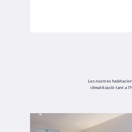
Les nostres habitacio
climatització tant a l