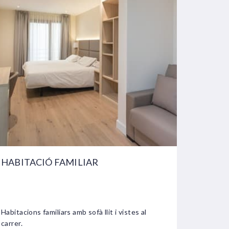
HABITACIÓ FAMILIAR
HABIT
Les habit
Habitacions familiars amb sofà llit i vistes al
són idea
carrer.
tranquil·