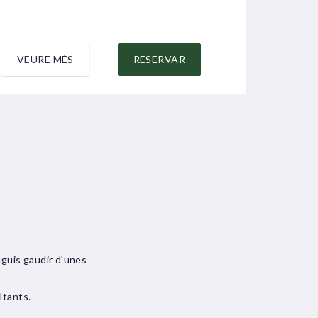
VEURE MÉS
RESERVAR
VEUR
uguis gaudir d'unes
oltants.