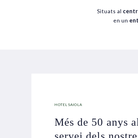
Situats al
cent
en un
ent
HOTEL SAIOLA
Més de 50 anys a
servei dels nostre